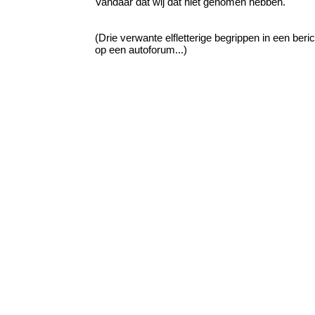
Vandaar dat wij dat niet genomen hebben.
(Drie verwante elfletterige begrippen in een beric
op een autoforum...)