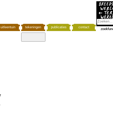
uitleentuin
tekeningen
publicaties
contact
r
.