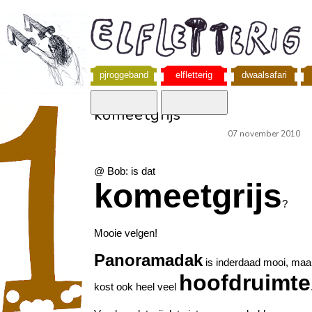
pjroggeband
elfletterig
dwaalsafari
komeetgrijs
07 november 2010
@ Bob: is dat
komeetgrijs
?
Mooie velgen!
Panoramadak
is inderdaad mooi, maa
hoofdruimte
kost ook heel veel