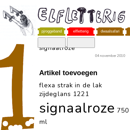
pjroggeband
elfletterig
dwaalsafari
signaalroze
04 november 2010
Artikel toevoegen
flexa strak in de lak
zijdeglans 1221
signaalroze
750
ml