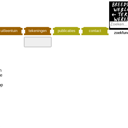
uitleentuin
tekeningen
publicaties
contact
n
ge
op