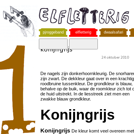
pjroggeband
elfletterig
dwaalsafari
konijngrijs
24 oktober 2010
De nagels zijn donkerhoornkleurig. De snorhare
zijn zwart. De dekkleur gaat over in een krachti
roodbruine tussenkleur. De grondkleur is blauw,
behalve op de buik, waar de roomkleur zich tot 
de huid uitstrekt. In de liesstreek ziet men een
zwakke blauw grondkleur.
Konijngrijs
Konijngrijs
De kleur komt veel overeen met