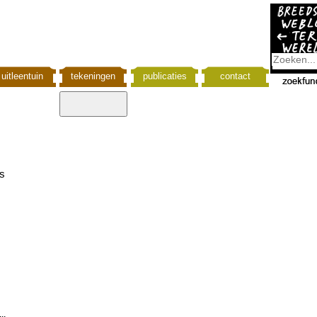
uitleentuin
tekeningen
publicaties
contact
s