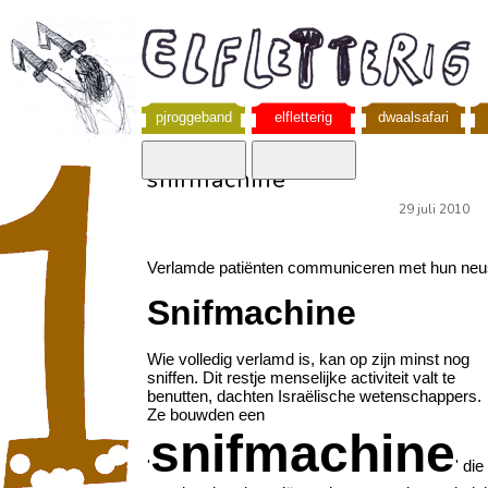
pjroggeband
elfletterig
dwaalsafari
snifmachine
29 juli 2010
Verlamde patiënten communiceren met hun neu
Snifmachine
Wie volledig verlamd is, kan op zijn minst nog
sniffen. Dit restje menselijke activiteit valt te
benutten, dachten Israëlische wetenschappers.
Ze bouwden een
snifmachine
'
' die