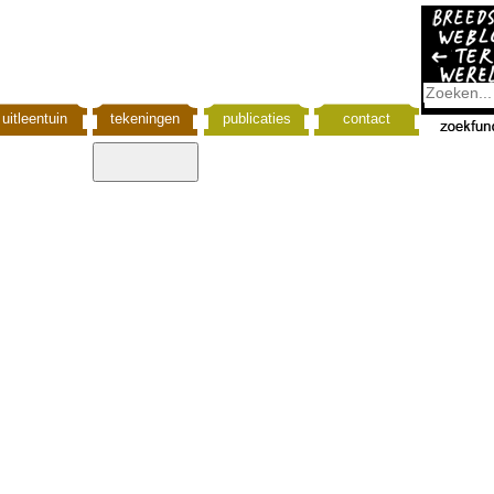
uitleentuin
tekeningen
publicaties
contact