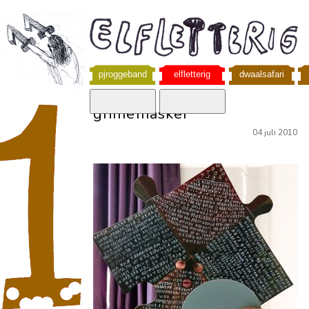
pjroggeband
elfletterig
dwaalsafari
grimemasker
04 juli 2010