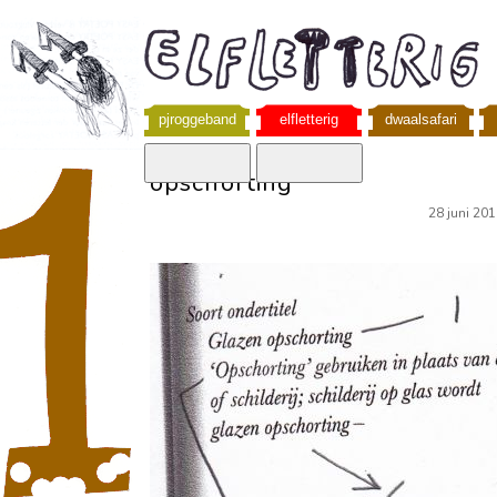
pjroggeband
elfletterig
dwaalsafari
opschorting
28 juni 20