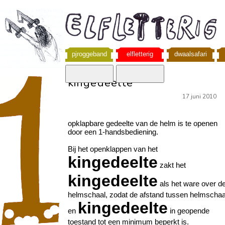
pjroggeband
elfletterig
dwaalsafari
kingedeelte
17 juni 2010
opklapbare gedeelte van de helm is te openen
door een 1-handsbediening.
Bij het openklappen van het
kingedeelte
zakt het
kingedeelte
als het ware over d
helmschaal, zodat de afstand tussen helmschaa
kingedeelte
en
in geopende
toestand tot een minimum beperkt is.