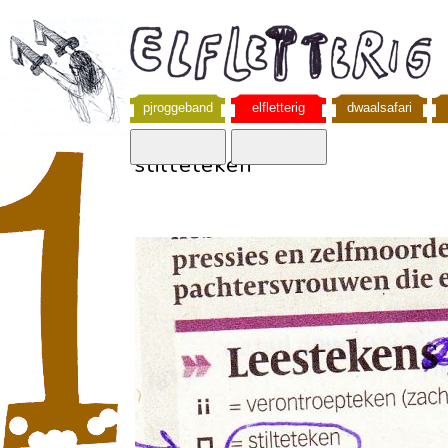
pjroggeband
elfletterig
dwaalsafari
stilteteken