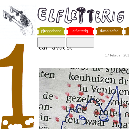
pjroggeband
elfletterig
dwaalsafari
carnavalist
17 februari 20