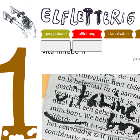
pjroggeband
elfletterig
dwaalsafari
vitaminebom
05 