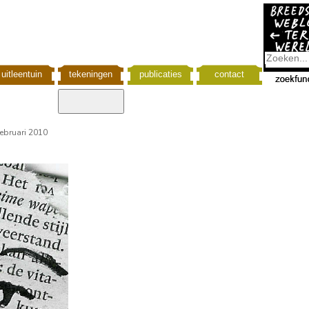
uitleentuin
tekeningen
publicaties
contact
februari 2010