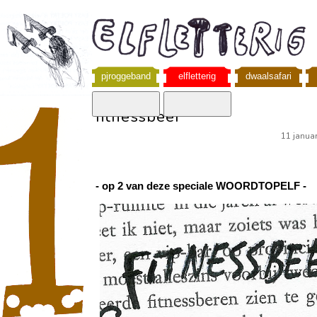
pjroggeband
elfletterig
dwaalsafari
fitnessbeer
11 janua
- op 2 van deze speciale WOORDTOPELF -