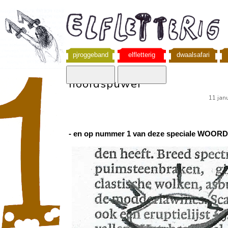
pjroggeband
elfletterig
dwaalsafari
hoofdspuwer
11 jan
- en op nummer 1 van deze speciale WOOR