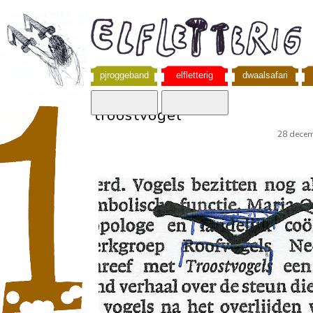
pjroggeband
elfletterig
dwaalsafari
troostvogel
28 dece