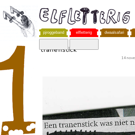
pjroggeband
elfletterig
dwaalsafari
tranenstick
14 nov