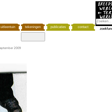
uitleentuin
tekeningen
publicaties
contact
september 2009