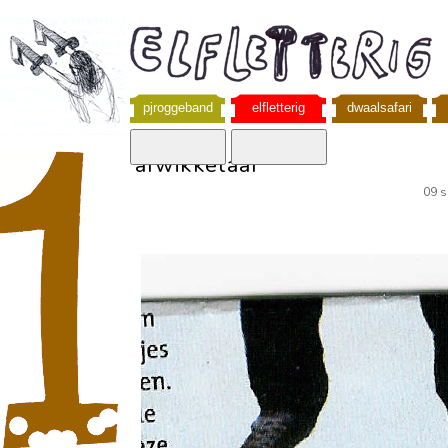
pjroggeband
elfletterig
dwaalsafari
afwikkelaar
09 