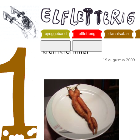
pjroggeband
elfletterig
dwaalsafari
kromkrommer
19 augustus 2009