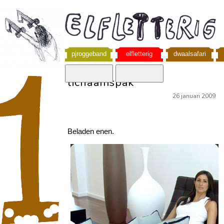
pjroggeband
elfletterig
dwaalsafari
lichaamspak
26 januari 2009
Beladen enen.