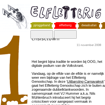
pjroggeband
elfletterig
dwaalsafari
crisisclown
11 november 2008
Het begint bijna traditie te worden bij OOG, het
digitale podium van de Volkskrant.
Vandaag, op de elfde van de elfde is er namelijk
weer een bijdrage van het Elfletterig
Genootschap. In deze ‘
Uitbarsting Carnavalesk
’
gaat het Elfletterig Genootschap zich te buiten 
zogenaamde dubbelklankwoorden. In
samenspraak
met VJ Hummer a.k.a. Nils
Mühlenbruch introduceert hij het begrip
crisisclown
voor aangepast vermaak in