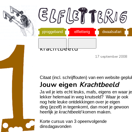
pjroggeband
elfletterig
dwaalsafari
krachtbeeld
17 september 2008
Citaat (incl. schrijffouten) van een website geplu
Jouw eigen
Krachtbeeld
Ja wil je iets echt leuks, mafs, eigens en waar je
lekker helemaal in weg knutseld? Waar je ook
nog hele leuke ontdekkingen over je eigen
ding (jezelf) in tegenkomt, dan moet je gewoon
heerlijk je
krachtbeeld
komen maken.
Korte cursus van 3 opeenvolgende
dinsdagavonden