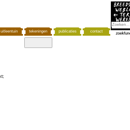
uitleentuin
tekeningen
publicaties
contact
kt;