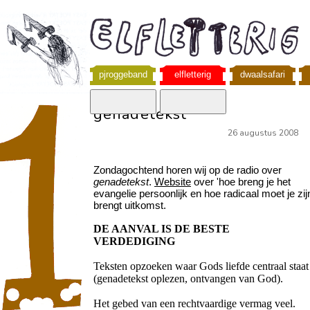
pjroggeband
elfletterig
dwaalsafari
genadetekst
26 augustus 2008
Zondagochtend horen wij op de radio over
genadetekst
.
Website
over 'hoe breng je het
evangelie persoonlijk en hoe radicaal moet je zijn
brengt uitkomst.
DE AANVAL IS DE BESTE
VERDEDIGING
Teksten opzoeken waar Gods liefde centraal staat
(genadetekst oplezen, ontvangen van God).
Het gebed van een rechtvaardige vermag veel.