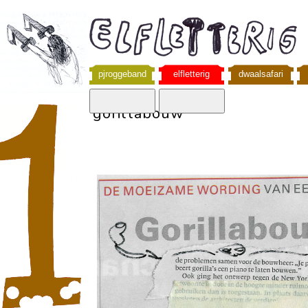
pjroggeband
elfletterig
dwaalsafari
gorillabouw