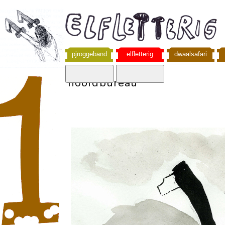
pjroggeband
elfletterig
dwaalsafari
hoofdbureau