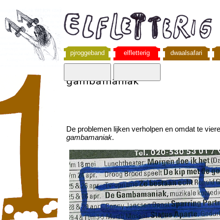
pjroggeband
elfletterig
dwaalsafari
gambamaniak
De problemen lijken verholpen en omdat te vie
gambamaniak
.