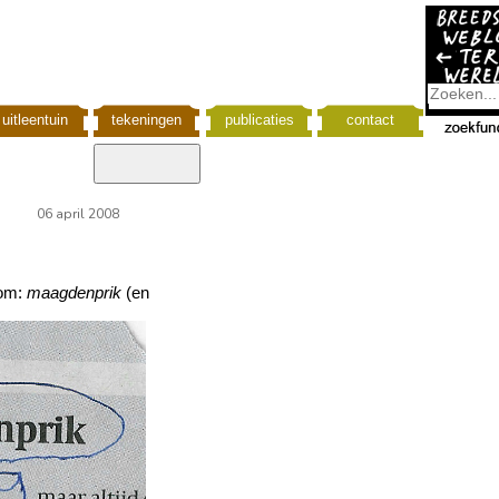
uitleentuin
tekeningen
publicaties
contact
06 april 2008
 om:
maagdenprik
(en