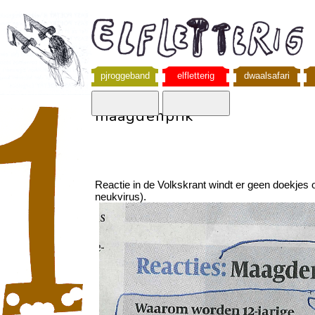
pjroggeband
elfletterig
dwaalsafari
maagdenprik
Reactie in de Volkskrant windt er geen doekjes
neukvirus).