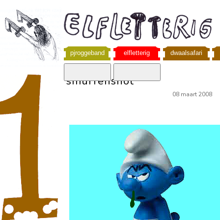
pjroggeband
elfletterig
dwaalsafari
smurfensnot
08 maart 2008