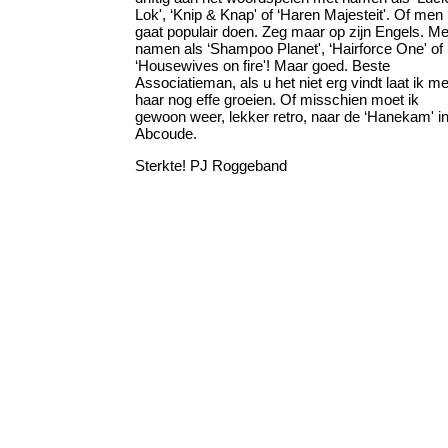
Lok', ‘Knip & Knap' of ‘Haren Majesteit'. Of men
gaat populair doen. Zeg maar op zijn Engels. Me
namen als ‘Shampoo Planet', ‘Hairforce One' of
‘Housewives on fire'! Maar goed. Beste
Associatieman, als u het niet erg vindt laat ik m
haar nog effe groeien. Of misschien moet ik
gewoon weer, lekker retro, naar de ‘Hanekam' i
Abcoude.
Sterkte! PJ Roggeband