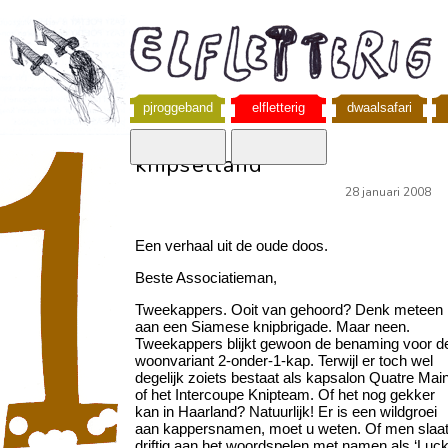
pjroggeband
elfletterig
dwaalsafari
knipselland
28 januari 2008
Een verhaal uit de oude doos.
Beste Associatieman,
Tweekappers. Ooit van gehoord? Denk meteen
aan een Siamese knipbrigade. Maar neen.
Tweekappers blijkt gewoon de benaming voor d
woonvariant 2-onder-1-kap. Terwijl er toch wel
degelijk zoiets bestaat als kapsalon Quatre Mai
of het Intercoupe Knipteam. Of het nog gekker
kan in Haarland? Natuurlijk! Er is een wildgroei
aan kappersnamen, moet u weten. Of men slaa
driftig aan het woordspelen met namen als ‘Luc