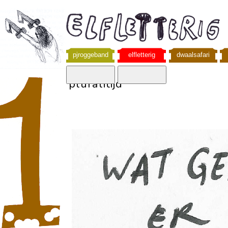
pjroggeband
elfletterig
dwaalsafari
pluralitijd