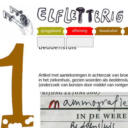
pjroggeband
elfletterig
dwaalsafari
beddensluis
Artikel met aantekeningen in achterzak van br
in het ziekenhuis, gezien woorden als
beddensl
(onderzoek van borsten door middel van rontgen