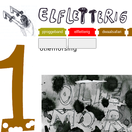
pjroggeband
elfletterig
dwaalsafari
oliemorsing