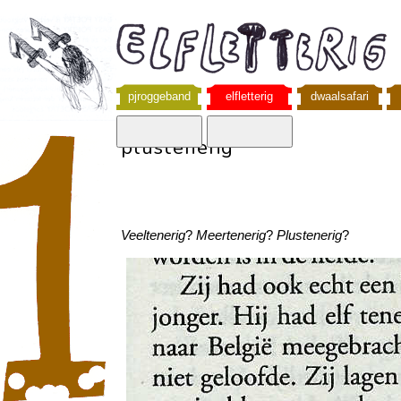
pjroggeband
elfletterig
dwaalsafari
plustenerig
Veeltenerig
?
Meertenerig
?
Plustenerig
?