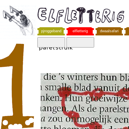
pjroggeband
elfletterig
dwaalsafari
parelstruik