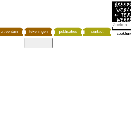
uitleentuin
tekeningen
publicaties
contact