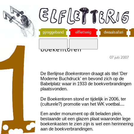
pjroggeband
elfletterig
dwaalsafari
boekentoren
07 juli 2007
De Berlijnse
Boekentoren
draagt als titel 'Der
Moderne Buchdruck' en bevond zich op de
Babelplatz waar in 1933 de boekverbrandingen
plaatsvonden.
De Boekentoren stond er tijdelijk in 2006, ter
(culturele?) promotie van het WK voetbal....
Een ander monument op dit beladen plein,
bestaande uit een glazen plaat waaronder lege
boekenkasten te zien zijn is wel een herinnering
aan de boekverbrandingen.