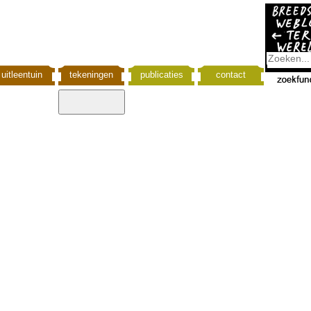
uitleentuin
tekeningen
publicaties
contact