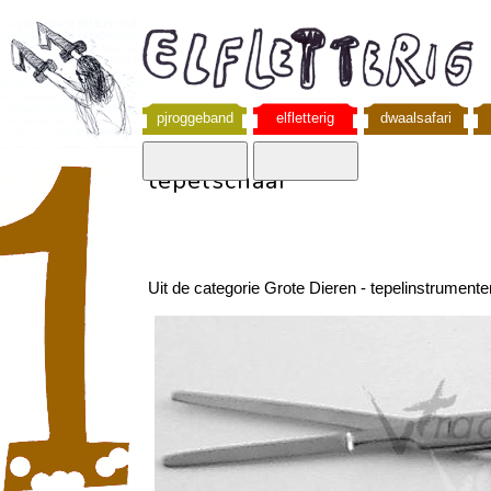
pjroggeband
elfletterig
dwaalsafari
tepelschaar
Uit de categorie Grote Dieren - tepelinstrument