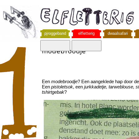
pjroggeband
elfletterig
dwaalsafari
modebroodje
Een
modebroodje
? Een aangeklede hap door d
Een
pistoletsok
, een
jurkkadetje,
tarweblouse, s
tshirtgebak
?