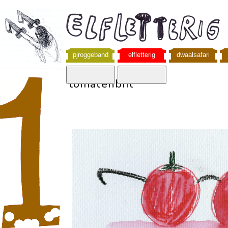
pjroggeband
elfletterig
dwaalsafari
tomatenbril