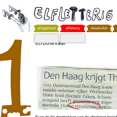
pjroggeband
elfletterig
dwaalsafari
strooievaar
Even de lijn doortrekken van de afgelopen beric