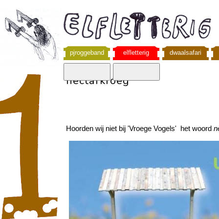
pjroggeband
elfletterig
dwaalsafari
nectarkroeg
Hoorden wij niet bij 'Vroege Vogels' het woord
n