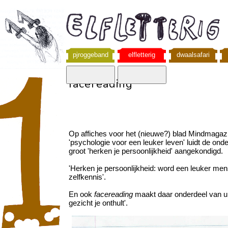
pjroggeband
elfletterig
dwaalsafari
facereading
Op affiches voor het (nieuwe?) blad Mindmagazi
'psychologie voor een leuker leven' luidt de onde
groot 'herken je persoonlijkheid' aangekondigd.
'Herken je persoonlijkheid: word een leuker me
zelfkennis'.
En ook
facereading
maakt daar onderdeel van uit
gezicht je onthult'.