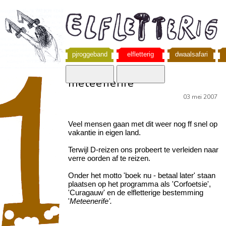
pjroggeband
elfletterig
dwaalsafari
meteenerife
03 mei 2007
Veel mensen gaan met dit weer nog ff snel op
vakantie in eigen land.
Terwijl D-reizen ons probeert te verleiden naar
verre oorden af te reizen.
Onder het motto 'boek nu - betaal later' staan
plaatsen op het programma als 'Corfoetsie',
'Curagauw' en de elfletterige bestemming
'
Meteenerife'.