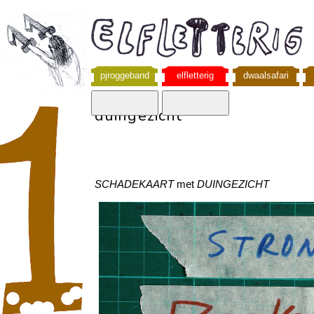
pjroggeband
elfletterig
dwaalsafari
duingezicht
SCHADEKAART
met
DUINGEZICHT