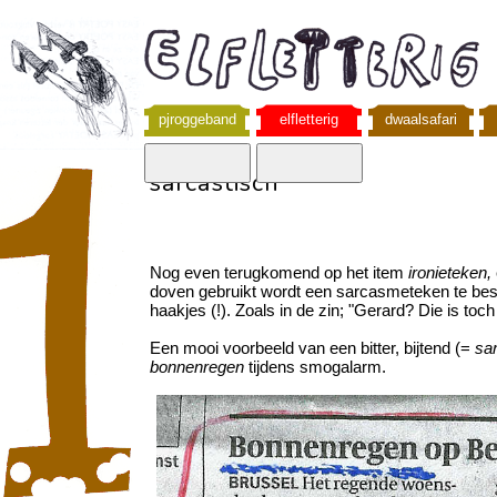
pjroggeband
elfletterig
dwaalsafari
sarcastisch
Nog even terugkomend op het item
ironieteken,
doven gebruikt wordt een sarcasmeteken te bes
haakjes (!). Zoals in de zin; "Gerard? Die is toch 
Een mooi voorbeeld van een bitter, bijtend (=
sa
bonnenregen
tijdens smogalarm.