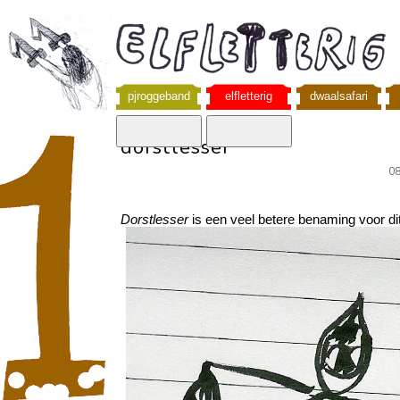
pjroggeband
elfletterig
dwaalsafari
dorstlesser
08
Dorstlesser
is een veel betere benaming voor dit 