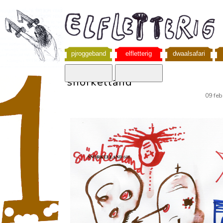
pjroggeband
elfletterig
dwaalsafari
snorkelland
09 feb