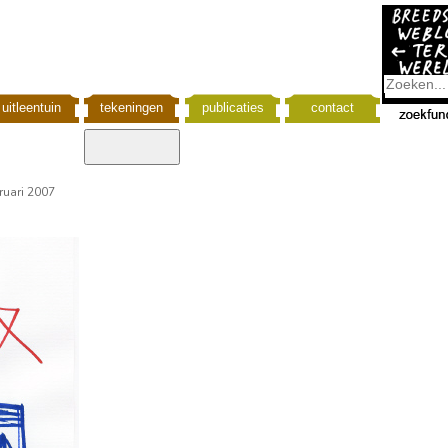
uitleentuin
tekeningen
publicaties
contact
ruari 2007