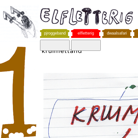
pjroggeband
elfletterig
dwaalsafari
kruimelland