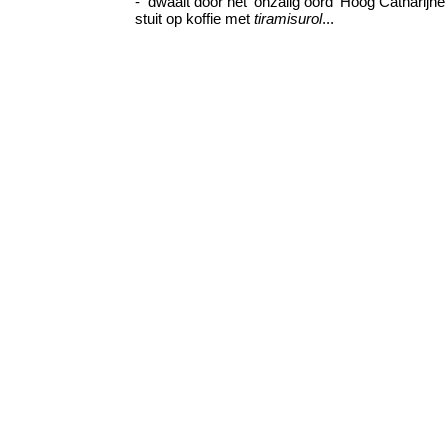
- dwaalt door het 'onzalig oord' Hoog Catharijne
stuit op koffie met
tiramisurol
...