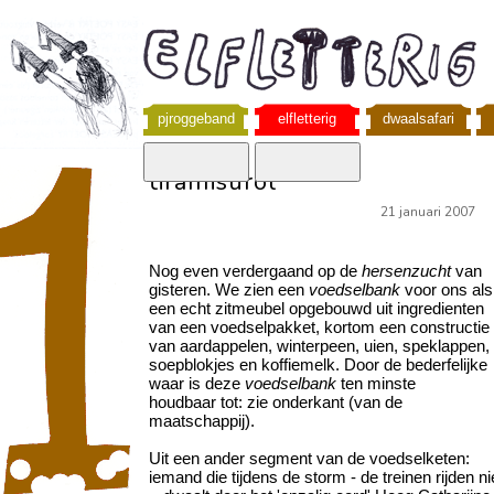
pjroggeband
elfletterig
dwaalsafari
tiramisurol
21 januari 2007
Nog even verdergaand op de
hersenzucht
van
gisteren. We zien een
voedselbank
voor ons als
een echt zitmeubel opgebouwd uit ingredienten
van een voedselpakket, kortom een constructie
van aardappelen, winterpeen, uien, speklappen,
soepblokjes en koffiemelk. Door de bederfelijke
waar is deze
voedselbank
ten minste
houdbaar tot: zie onderkant (van de
maatschappij).
Uit een ander segment van de voedselketen:
iemand die tijdens de storm - de treinen rijden ni