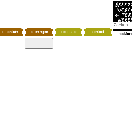
uitleentuin
tekeningen
publicaties
contact