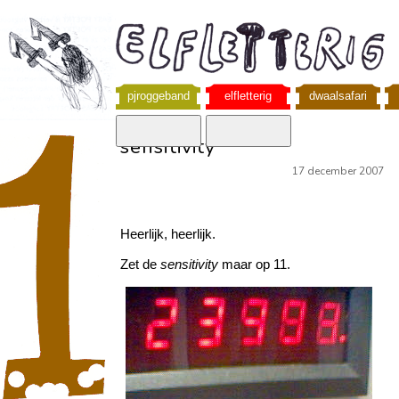
pjroggeband
elfletterig
dwaalsafari
sensitivity
17 december 2007
Heerlijk, heerlijk.
Zet de
sensitivity
maar op 11.