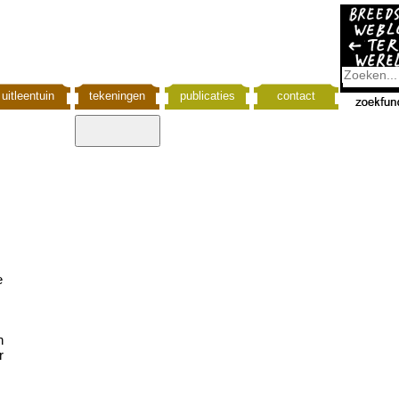
uitleentuin
tekeningen
publicaties
contact
e
n
r