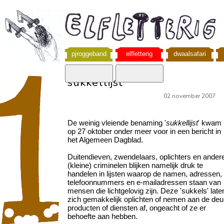
pjroggeband
elfletterig
dwaalsafari
sukkellijst
02 november 2007
De weinig vleiende benaming '
sukkellijst
' kwam
op 27 oktober onder meer voor in een bericht in
het Algemeen Dagblad.
Duitendieven, zwendelaars, oplichters en ander
(kleine) criminelen blijken namelijk druk te
handelen in lijsten waarop de namen, adressen,
telefoonnummers en e-mailadressen staan van
mensen die lichtgelovig zijn. Deze 'sukkels' late
zich gemakkelijk oplichten of nemen aan de deu
producten of diensten af, ongeacht of ze er
behoefte aan hebben.