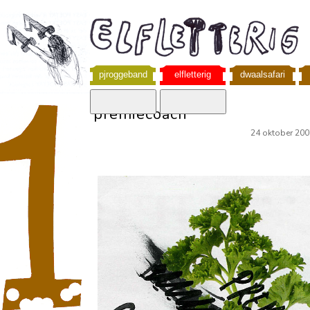
pjroggeband
elfletterig
dwaalsafari
premiecoach
24 oktober 200