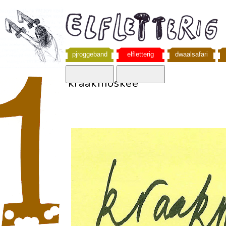
pjroggeband
elfletterig
dwaalsafari
kraakmoskee